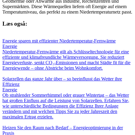
Geothermie oder Abwärme aus Industrie, Rechenzentren und
Supermärkten. Diese Wärmequellen liefern oft Energie auf einem
Temperaturniveau, das perfekt zu einem Niedertemperaturnetz passt.
Læs også:
Energie sparen mit effizienter Niedertemperatur-Fernwärme
Energie
Niedertemperatur-Fernwärme gilt als Schlüsseltechnologie für eine
effiziente und klimafreundliche Wärmeversorgung. Sie reduziert
Energieverluste, senkt CO₂-Emissionen und macht Städte fit für die
Energiewende – ohne Abstriche beim Wohnkomfort.
Solarzellen das ganze Jahr über – so beeinflusst das Wetter ihre
Effizienz
Energie
Ob strahlender Sommerhimmel oder grauer Wintertag – das Wetter
hat großen Einfluss auf die Leistung von Solarzellen. Erfahren Sie,
wie unterschiedliche Bedingungen die Effizienz Ihrer Anlage
verändern und mit welchen Tipps Sie zu jeder Jahreszeit den
maximalen Ertrag erzielen.
Heizen Sie den Raum nach Bedarf – Energieoptimierung in der
Praxis