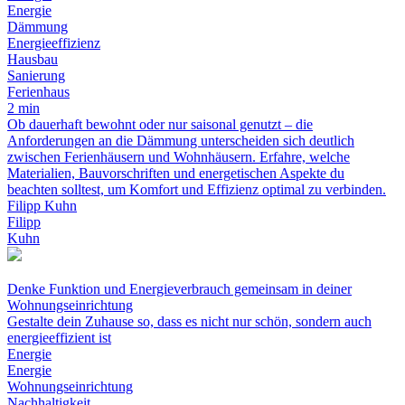
Energie
Dämmung
Energieeffizienz
Hausbau
Sanierung
Ferienhaus
2 min
Ob dauerhaft bewohnt oder nur saisonal genutzt – die
Anforderungen an die Dämmung unterscheiden sich deutlich
zwischen Ferienhäusern und Wohnhäusern. Erfahre, welche
Materialien, Bauvorschriften und energetischen Aspekte du
beachten solltest, um Komfort und Effizienz optimal zu verbinden.
Filipp Kuhn
Filipp
Kuhn
Denke Funktion und Energieverbrauch gemeinsam in deiner
Wohnungseinrichtung
Gestalte dein Zuhause so, dass es nicht nur schön, sondern auch
energieeffizient ist
Energie
Energie
Wohnungseinrichtung
Nachhaltigkeit