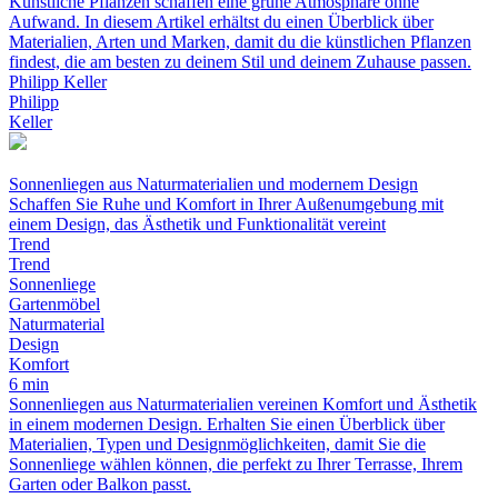
Künstliche Pflanzen schaffen eine grüne Atmosphäre ohne
Aufwand. In diesem Artikel erhältst du einen Überblick über
Materialien, Arten und Marken, damit du die künstlichen Pflanzen
findest, die am besten zu deinem Stil und deinem Zuhause passen.
Philipp Keller
Philipp
Keller
Sonnenliegen aus Naturmaterialien und modernem Design
Schaffen Sie Ruhe und Komfort in Ihrer Außenumgebung mit
einem Design, das Ästhetik und Funktionalität vereint
Trend
Trend
Sonnenliege
Gartenmöbel
Naturmaterial
Design
Komfort
6 min
Sonnenliegen aus Naturmaterialien vereinen Komfort und Ästhetik
in einem modernen Design. Erhalten Sie einen Überblick über
Materialien, Typen und Designmöglichkeiten, damit Sie die
Sonnenliege wählen können, die perfekt zu Ihrer Terrasse, Ihrem
Garten oder Balkon passt.