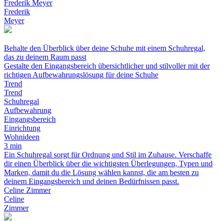
Frederik Meyer
Frederik
Meyer
Behalte den Überblick über deine Schuhe mit einem Schuhregal,
das zu deinem Raum passt
Gestalte den Eingangsbereich übersichtlicher und stilvoller mit der
richtigen Aufbewahrungslösung für deine Schuhe
Trend
Trend
Schuhregal
Aufbewahrung
Eingangsbereich
Einrichtung
Wohnideen
3 min
Ein Schuhregal sorgt für Ordnung und Stil im Zuhause. Verschaffe
dir einen Überblick über die wichtigsten Überlegungen, Typen und
Marken, damit du die Lösung wählen kannst, die am besten zu
deinem Eingangsbereich und deinen Bedürfnissen passt.
Celine Zimmer
Celine
Zimmer