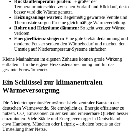
Rücklauftemperatur prüfen:
Je größer der
Temperaturunterschied zwischen Vorlauf und Rücklauf, desto
besser wird die Wärme genutzt.
Heizungsanlage warten:
Regelmäßig gewartete Ventile und
Thermostate sorgen für eine gleichmäßige Wärmeverteilung.
Rohre und Heizräume dämmen:
So geht weniger Wärme
verloren.
Energieeffizienz steigern:
Eine gute Gebäudedämmung und
moderne Fenster senken den Wärmebedarf und machen den
Umstieg auf Niedertemperatur-Systeme einfacher.
Kleine Maßnahmen im eigenen Zuhause können große Wirkung
entfalten – für die eigene Heizkostenabrechnung und für das
gesamte Fernwärmenetz.
Ein Schlüssel zur klimaneutralen
Wärmeversorgung
Die Niedertemperatur-Fernwärme ist ein zentraler Baustein der
deutschen Wärmewende. Sie ermöglicht es, Energie effizienter zu
nutzen, CO₂-Emissionen zu senken und erneuerbare Quellen besser
einzubinden. Viele Städte und Energieversorger in Deutschland –
etwa Hamburg, München oder Leipzig – arbeiten bereits an der
Umstellung ihrer Netze.