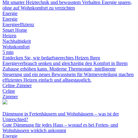
Mit smarter Heiztechnik und bewusstem Verhalten Energie sparen,
ohne auf Wohnkomfort zu verzichten
Energie
Energie
Energieeffizienz
Smart Home
Heizen
Nachhaltigkeit
Wohnkomfort
5 min
Entdecken Sie, wie bedarfsgerechtes Heizen Ihren
Energieverbrauch senken und gleichzeitig den Komfort in Ihrem
Zuhause erhöhen kann. Moderne Thermostate, intelligente
Steuerung und ein neues Bewusstsein für Wärmeverteilung machen
effizientes Heizen einfach und alltagstauglich.
Celine Zimmer
Celine
Zimmer
Dämmung in Ferienhäusern und Wohnhäusern – was ist der
Unterschied?
Gute Dämmung für jedes Haus – worauf es bei Ferien- und
Wohnhäusern wirklich ankommt
Energie