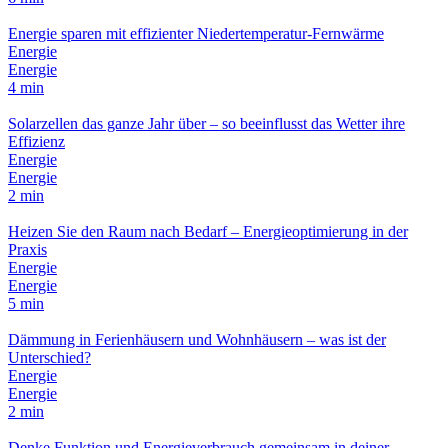
Energie sparen mit effizienter Niedertemperatur-Fernwärme
Energie
Energie
4 min
Solarzellen das ganze Jahr über – so beeinflusst das Wetter ihre
Effizienz
Energie
Energie
2 min
Heizen Sie den Raum nach Bedarf – Energieoptimierung in der
Praxis
Energie
Energie
5 min
Dämmung in Ferienhäusern und Wohnhäusern – was ist der
Unterschied?
Energie
Energie
2 min
Denke Funktion und Energieverbrauch gemeinsam in deiner