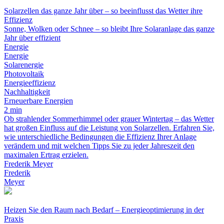
Solarzellen das ganze Jahr über – so beeinflusst das Wetter ihre
Effizienz
Sonne, Wolken oder Schnee – so bleibt Ihre Solaranlage das ganze
Jahr über effizient
Energie
Energie
Solarenergie
Photovoltaik
Energieeffizienz
Nachhaltigkeit
Erneuerbare Energien
2 min
Ob strahlender Sommerhimmel oder grauer Wintertag – das Wetter
hat großen Einfluss auf die Leistung von Solarzellen. Erfahren Sie,
wie unterschiedliche Bedingungen die Effizienz Ihrer Anlage
verändern und mit welchen Tipps Sie zu jeder Jahreszeit den
maximalen Ertrag erzielen.
Frederik Meyer
Frederik
Meyer
Heizen Sie den Raum nach Bedarf – Energieoptimierung in der
Praxis