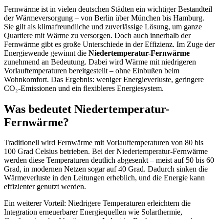
Fernwärme ist in vielen deutschen Städten ein wichtiger Bestandteil
der Wärmeversorgung – von Berlin über München bis Hamburg.
Sie gilt als klimafreundliche und zuverlässige Lösung, um ganze
Quartiere mit Wärme zu versorgen. Doch auch innerhalb der
Fernwärme gibt es große Unterschiede in der Effizienz. Im Zuge der
Energiewende gewinnt die
Niedertemperatur-Fernwärme
zunehmend an Bedeutung. Dabei wird Wärme mit niedrigeren
Vorlauftemperaturen bereitgestellt – ohne Einbußen beim
Wohnkomfort. Das Ergebnis: weniger Energieverluste, geringere
CO₂-Emissionen und ein flexibleres Energiesystem.
Was bedeutet Niedertemperatur-
Fernwärme?
Traditionell wird Fernwärme mit Vorlauftemperaturen von 80 bis
100 Grad Celsius betrieben. Bei der Niedertemperatur-Fernwärme
werden diese Temperaturen deutlich abgesenkt – meist auf 50 bis 60
Grad, in modernen Netzen sogar auf 40 Grad. Dadurch sinken die
Wärmeverluste in den Leitungen erheblich, und die Energie kann
effizienter genutzt werden.
Ein weiterer Vorteil: Niedrigere Temperaturen erleichtern die
Integration erneuerbarer Energiequellen wie Solarthermie,