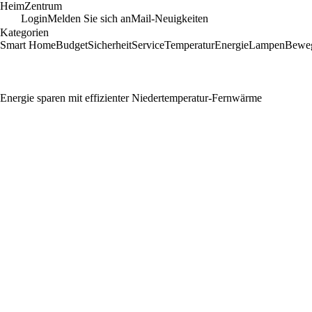
Heim
Zentrum
Login
Melden Sie sich an
Mail-Neuigkeiten
Kategorien
Smart Home
Budget
Sicherheit
Service
Temperatur
Energie
Lampen
Bewe
Energie sparen mit effizienter Niedertemperatur-Fernwärme