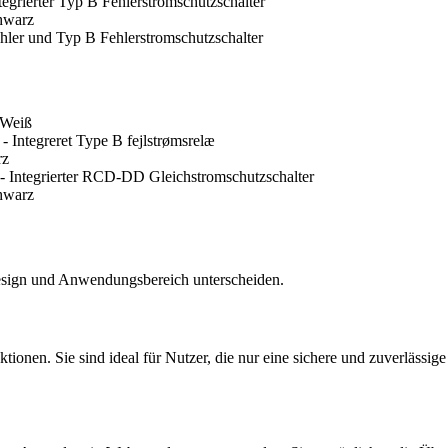
grierter Typ B Fehlerstromschutzschalter
chwarz
hler und Typ B Fehlerstromschutzschalter
 Weiß
 Integreret Type B fejlstrømsrelæ
rz
- Integrierter RCD-DD Gleichstromschutzschalter
chwarz
 Design und Anwendungsbereich unterscheiden.
unktionen. Sie sind ideal für Nutzer, die nur eine sichere und zuverlä