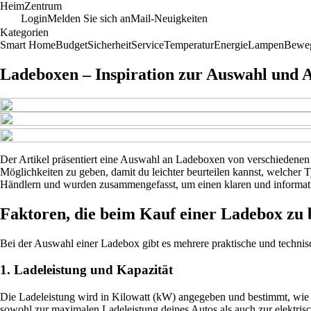
Heim
Zentrum
Login
Melden Sie sich an
Mail-Neuigkeiten
Kategorien
Smart Home
Budget
Sicherheit
Service
Temperatur
Energie
Lampen
Bewe
Ladeboxen – Inspiration zur Auswahl und
Der Artikel präsentiert eine Auswahl an Ladeboxen von verschiedenen H
Möglichkeiten zu geben, damit du leichter beurteilen kannst, welcher 
Händlern und wurden zusammengefasst, um einen klaren und informati
Faktoren, die beim Kauf einer Ladebox zu 
Bei der Auswahl einer Ladebox gibt es mehrere praktische und technisch
1. Ladeleistung und Kapazität
Die Ladeleistung wird in Kilowatt (kW) angegeben und bestimmt, wie s
sowohl zur maximalen Ladeleistung deines Autos als auch zur elektrisch