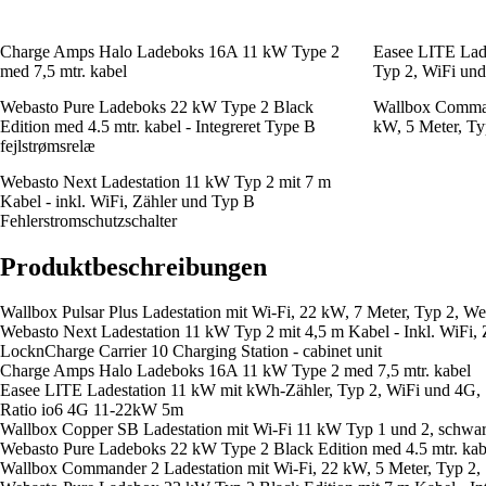
Charge Amps Halo Ladeboks 16A 11 kW Type 2
Easee LITE Lad
med 7,5 mtr. kabel
Typ 2, WiFi un
Webasto Pure Ladeboks 22 kW Type 2 Black
Wallbox Command
Edition med 4.5 mtr. kabel - Integreret Type B
kW, 5 Meter, Ty
fejlstrømsrelæ
Webasto Next Ladestation 11 kW Typ 2 mit 7 m
Kabel - inkl. WiFi, Zähler und Typ B
Fehlerstromschutzschalter
Produktbeschreibungen
Wallbox Pulsar Plus Ladestation mit Wi-Fi, 22 kW, 7 Meter, Typ 2, We
Webasto Next Ladestation 11 kW Typ 2 mit 4,5 m Kabel - Inkl. WiFi, 
LocknCharge Carrier 10 Charging Station - cabinet unit
Charge Amps Halo Ladeboks 16A 11 kW Type 2 med 7,5 mtr. kabel
Easee LITE Ladestation 11 kW mit kWh-Zähler, Typ 2, WiFi und 4G,
Ratio io6 4G 11-22kW 5m
Wallbox Copper SB Ladestation mit Wi-Fi 11 kW Typ 1 und 2, schwa
Webasto Pure Ladeboks 22 kW Type 2 Black Edition med 4.5 mtr. kabel
Wallbox Commander 2 Ladestation mit Wi-Fi, 22 kW, 5 Meter, Typ 2,