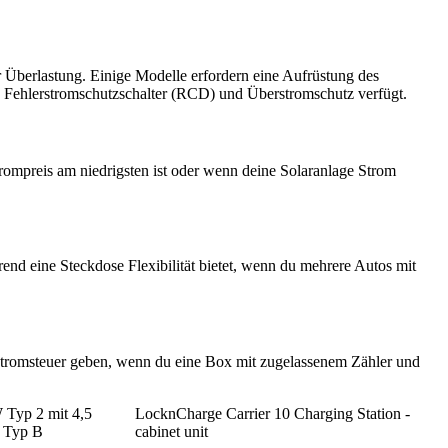
r Überlastung. Einige Modelle erfordern eine Aufrüstung des
en Fehlerstromschutzschalter (RCD) und Überstromschutz verfügt.
mpreis am niedrigsten ist oder wenn deine Solaranlage Strom
hrend eine Steckdose Flexibilität bietet, wenn du mehrere Autos mit
 Stromsteuer geben, wenn du eine Box mit zugelassenem Zähler und
 Typ 2 mit 4,5
LocknCharge Carrier 10 Charging Station -
d Typ B
cabinet unit