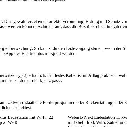
en. Dies gewährleistet eine korrekte Verbindung, Erdung und Schutz vo
asst werden können. Achte darauf, dass die Box über einen integriert
gieüberwachung. So kannst du den Ladevorgang starten, wenn der Stro
e App des Elektroautos integriert werden.
erweise Typ 2) erhältlich. Ein festes Kabel ist im Alltag praktisch, wä
amit sie zu deinem Parkplatz passt.
kann zeitweise staatliche Förderprogramme oder Rückerstattungen der
dich entscheidest.
lus Ladestation mit Wi-Fi, 22
Webasto Next Ladestation 11 kW
p 2, Weiß
m Kabel - Inkl. WiFi, Zähler un