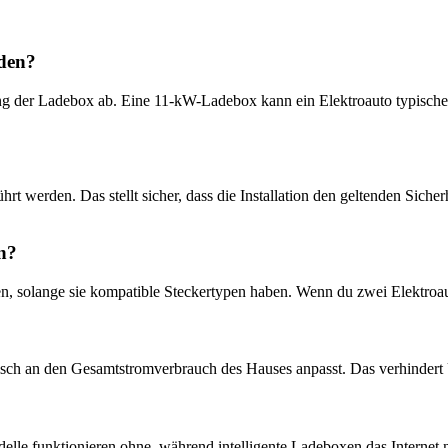
aden?
tung der Ladebox ab. Eine 11-kW-Ladebox kann ein Elektroauto typisch
hrt werden. Das stellt sicher, dass die Installation den geltenden Siche
n?
, solange sie kompatible Steckertypen haben. Wenn du zwei Elektroaut
ch an den Gesamtstromverbrauch des Hauses anpasst. Das verhindert Übe
elle funktionieren ohne, während intelligente Ladeboxen das Internet 