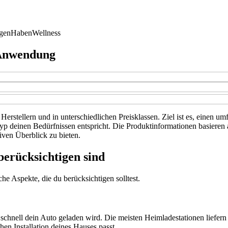
gen
Haben
Wellness
 Anwendung
erstellern und in unterschiedlichen Preisklassen. Ziel ist es, einen 
Typ deinen Bedürfnissen entspricht. Die Produktinformationen basieren
ven Überblick zu bieten.
berücksichtigen sind
e Aspekte, die du berücksichtigen solltest.
chnell dein Auto geladen wird. Die meisten Heimladestationen liefern
en Installation deines Hauses passt.