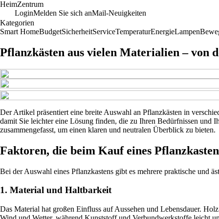
Heim
Zentrum
Login
Melden Sie sich an
Mail-Neuigkeiten
Kategorien
Smart Home
Budget
Sicherheit
Service
Temperatur
Energie
Lampen
Bewe
Pflanzkästen aus vielen Materialien – von
Der Artikel präsentiert eine breite Auswahl an Pflanzkästen in verschi
damit Sie leichter eine Lösung finden, die zu Ihren Bedürfnissen und 
zusammengefasst, um einen klaren und neutralen Überblick zu bieten.
Faktoren, die beim Kauf eines Pflanzkasten
Bei der Auswahl eines Pflanzkastens gibt es mehrere praktische und äs
1. Material und Haltbarkeit
Das Material hat großen Einfluss auf Aussehen und Lebensdauer. Holz 
Wind und Wetter, während Kunststoff und Verbundwerkstoffe leicht un