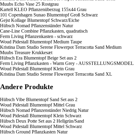
Muubs Echo Vase 25 Rostgrau
Kartell KLEO Pflanzenüberzug 155x44 Grau
101 Copenhagen Sunao Blumentopf Groß Schwarz
Gejst Kollage Blumentopf Schwarz/Eiche
Hübsch Nomad Pflanzenständer Natur
Cane-Line Combine Pflanzkasten, quadratisch
Ferm Living Pflanzenkasten - schwarz
Woud Pidestall Blumentopf Medium Taupe
Kristina Dam Studio Serene Flowerpot Terracotta Sand Medium
Muubs Treasure Krukkesæt
Hübsch Era Blumentopf Beige Set aus 2
Ferm Living Pflanzkasten - Warm Grey - AUSSTELLUNGSMODE
Woud Pidestall Blumentopf Klein Grau
Kristina Dam Studio Serene Flowerpot Terracotta Sand XL
Andere Produkte
Hübsch Vibe Blumentopf Sand Set aus 2
Woud Pidestall Blumentopf Mittel Grau
Hübsch Nomad Pflanzenständer Niedrig Natur
Woud Pidestall Blumentopf Klein Schwarz
Hübsch Deux Potte Set aus 2 Hellgrün/Sand
Woud Pidestall Blumentopf Mittel Schwarz
Hübsch Ground Pflanzkasten Natur