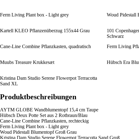
Ferm Living Plant box - Light grey
Woud Pidestall
Kartell KLEO Pflanzenüberzug 155x44 Grau
101 Copenhagen
Schwarz
Cane-Line Combine Pflanzkasten, quadratisch
Ferm Living Pfl
Muubs Treasure Krukkesæt
Hübsch Era Blum
Kristina Dam Studio Serene Flowerpot Terracotta
Sand XL
Produktbeschreibungen
AYTM GLOBE Wandblumentopf 15,4 cm Taupe
Hübsch Deux Potte Set aus 2 Rotbraun/Blau
Cane-Line Combine Pflanzkasten, rechteckig
Ferm Living Plant box - Light grey
Woud Pidestall Blumentopf Groß Grau
Kristina Dam Studio Serene Flowerpot Terracotta Sand Groß