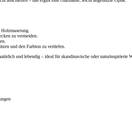
 anschleifen – das ergibt eine charmante, leicht abgenutzte Optik.
r Holzmaserung.
ecken zu vermeiden.
en.
ützen und den Farbton zu vertiefen.
türlich und lebendig – ideal für skandinavische oder naturinspirierte W
rungen