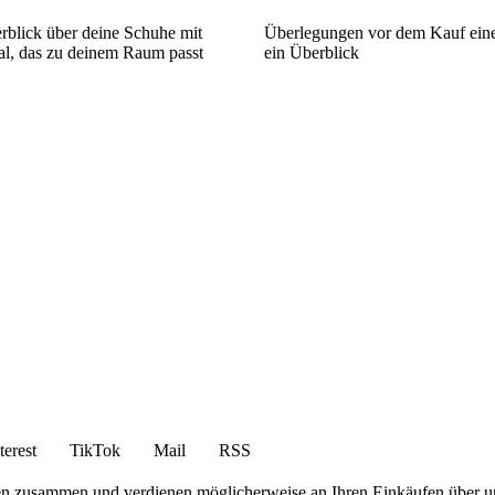
rblick über deine Schuhe mit
Überlegungen vor dem Kauf ein
l, das zu deinem Raum passt
ein Überblick
terest
TikTok
Mail
RSS
en zusammen und verdienen möglicherweise an Ihren Einkäufen über u