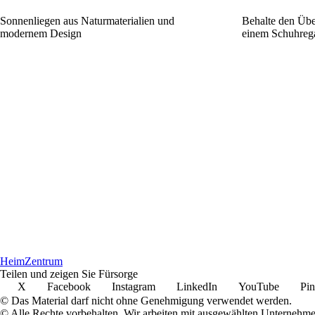
Sonnenliegen aus Naturmaterialien und
Behalte den Übe
modernem Design
einem Schuhrega
Heim
Zentrum
Teilen und zeigen Sie Fürsorge
X
Facebook
Instagram
LinkedIn
YouTube
Pin
© Das Material darf nicht ohne Genehmigung verwendet werden.
© Alle Rechte vorbehalten. Wir arbeiten mit ausgewählten Unternehm