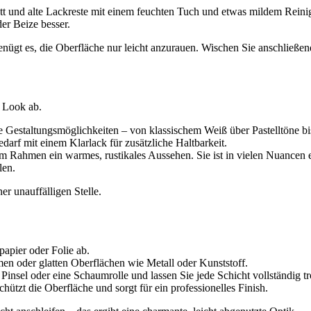
 Fett und alte Lackreste mit einem feuchten Tuch und etwas mildem Rein
er Beize besser.
nügt es, die Oberfläche nur leicht anzurauen. Wischen Sie anschließen
 Look ab.
ge Gestaltungsmöglichkeiten – von klassischem Weiß über Pastelltöne 
darf mit einem Klarlack für zusätzliche Haltbarkeit.
m Rahmen ein warmes, rustikales Aussehen. Sie ist in vielen Nuancen e
len.
er unauffälligen Stelle.
apier oder Folie ab.
n oder glatten Oberflächen wie Metall oder Kunststoff.
insel oder eine Schaumrolle und lassen Sie jede Schicht vollständig tr
ützt die Oberfläche und sorgt für ein professionelles Finish.