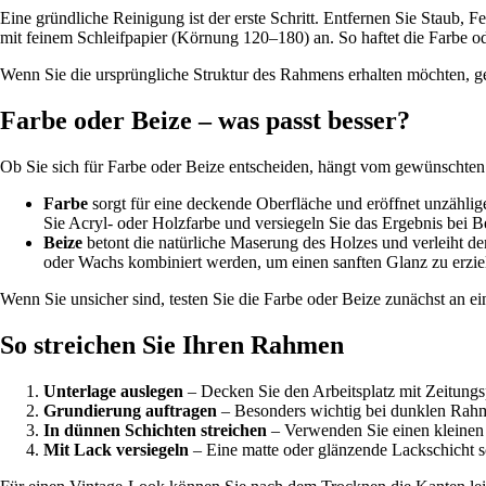
Eine gründliche Reinigung ist der erste Schritt. Entfernen Sie Staub,
mit feinem Schleifpapier (Körnung 120–180) an. So haftet die Farbe od
Wenn Sie die ursprüngliche Struktur des Rahmens erhalten möchten, ge
Farbe oder Beize – was passt besser?
Ob Sie sich für Farbe oder Beize entscheiden, hängt vom gewünschten
Farbe
sorgt für eine deckende Oberfläche und eröffnet unzähli
Sie Acryl- oder Holzfarbe und versiegeln Sie das Ergebnis bei Be
Beize
betont die natürliche Maserung des Holzes und verleiht de
oder Wachs kombiniert werden, um einen sanften Glanz zu erzie
Wenn Sie unsicher sind, testen Sie die Farbe oder Beize zunächst an ein
So streichen Sie Ihren Rahmen
Unterlage auslegen
– Decken Sie den Arbeitsplatz mit Zeitungsp
Grundierung auftragen
– Besonders wichtig bei dunklen Rahme
In dünnen Schichten streichen
– Verwenden Sie einen kleinen P
Mit Lack versiegeln
– Eine matte oder glänzende Lackschicht sch