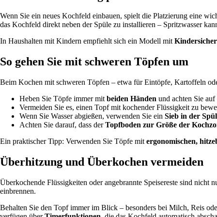
Wenn Sie ein neues Kochfeld einbauen, spielt die Platzierung eine wic
das Kochfeld direkt neben der Spüle zu installieren – Spritzwasser kan
In Haushalten mit Kindern empfiehlt sich ein Modell mit
Kindersiche
So gehen Sie mit schweren Töpfen um
Beim Kochen mit schweren Töpfen – etwa für Eintöpfe, Kartoffeln oder
Heben Sie Töpfe immer mit
beiden Händen
und achten Sie auf 
Vermeiden Sie es, einen Topf mit kochender Flüssigkeit zu beweg
Wenn Sie Wasser abgießen, verwenden Sie ein
Sieb in der Spü
Achten Sie darauf, dass der
Topfboden zur Größe der Kochzo
Ein praktischer Tipp: Verwenden Sie Töpfe mit
ergonomischen, hitze
Überhitzung und Überkochen vermeiden
Überkochende Flüssigkeiten oder angebrannte Speisereste sind nicht nur
einbrennen.
Behalten Sie den Topf immer im Blick – besonders bei Milch, Reis ode
verfügen über
Timerfunktionen
, die das Kochfeld automatisch abscha