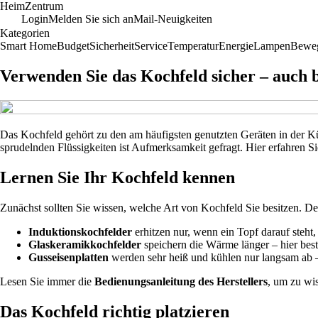
Heim
Zentrum
Login
Melden Sie sich an
Mail-Neuigkeiten
Kategorien
Smart Home
Budget
Sicherheit
Service
Temperatur
Energie
Lampen
Bewe
Verwenden Sie das Kochfeld sicher – auch
Das Kochfeld gehört zu den am häufigsten genutzten Geräten in der K
sprudelnden Flüssigkeiten ist Aufmerksamkeit gefragt. Hier erfahren 
Lernen Sie Ihr Kochfeld kennen
Zunächst sollten Sie wissen, welche Art von Kochfeld Sie besitzen.
Induktionskochfelder
erhitzen nur, wenn ein Topf darauf steh
Glaskeramikkochfelder
speichern die Wärme länger – hier bes
Gusseisenplatten
werden sehr heiß und kühlen nur langsam ab 
Lesen Sie immer die
Bedienungsanleitung des Herstellers
, um zu wi
Das Kochfeld richtig platzieren