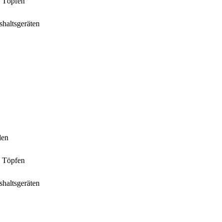
n Töpfen
haltsgeräten
den
n Töpfen
haltsgeräten