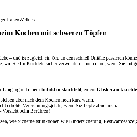
gen
Haben
Wellness
 beim Kochen mit schweren Töpfen
üche – und ist zugleich ein Ort, an dem schnell Unfälle passieren kö
Sie, wie Sie Ihr Kochfeld sicher verwenden – auch dann, wenn Sie mit 
 Der Umgang mit einem
Induktionskochfeld
, einem
Glaskeramikkochfe
t, bleiben aber nach dem Kochen noch kurz warm.
teht erhöhte Verbrennungsgefahr, wenn Sie Töpfe abnehmen.
– Vorsicht beim Berühren!
ssen, wie Sicherheitsfunktionen wie Kindersicherung, Restwärmeanzeig