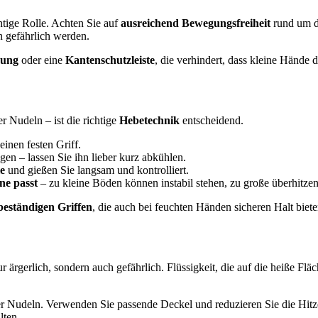
htige Rolle. Achten Sie auf
ausreichend Bewegungsfreiheit
rund um d
n gefährlich werden.
rung
oder eine
Kantenschutzleiste
, die verhindert, dass kleine Hände d
 Nudeln – ist die richtige
Hebetechnik
entscheidend.
einen festen Griff.
en – lassen Sie ihn lieber kurz abkühlen.
le
und gießen Sie langsam und kontrolliert.
ne passt
– zu kleine Böden können instabil stehen, zu große überhitzen
beständigen Griffen
, die auch bei feuchten Händen sicheren Halt biete
 ärgerlich, sondern auch gefährlich. Flüssigkeit, die auf die heiße Flä
r Nudeln. Verwenden Sie passende Deckel und reduzieren Sie die Hitze
lten.