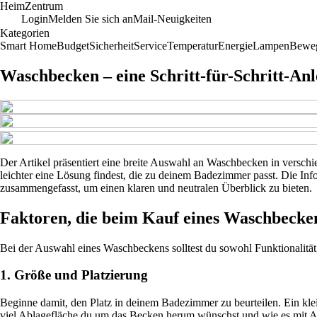
Heim
Zentrum
Login
Melden Sie sich an
Mail-Neuigkeiten
Kategorien
Smart Home
Budget
Sicherheit
Service
Temperatur
Energie
Lampen
Bewe
Waschbecken – eine Schritt-für-Schritt-An
Der Artikel präsentiert eine breite Auswahl an Waschbecken in verschi
leichter eine Lösung findest, die zu deinem Badezimmer passt. Die In
zusammengefasst, um einen klaren und neutralen Überblick zu bieten.
Faktoren, die beim Kauf eines Waschbecken
Bei der Auswahl eines Waschbeckens solltest du sowohl Funktionalität
1. Größe und Platzierung
Beginne damit, den Platz in deinem Badezimmer zu beurteilen. Ein klei
viel Ablagefläche du um das Becken herum wünschst und wie es mit A