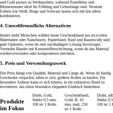
und Gold passen zu Weihnachten, während Pastelltöne und
Blumenmuster ideal für Frühling und Geburtstage sind. Neutrale
Farben wie Weiß, Beige und Schwarz lassen sich mit fast allem
kombinieren.
4. Umweltfreundliche Alternativen
Immer mehr Menschen wählen heute Geschenkband aus recycelten
Materialien oder Naturfasern. Papierband, Hanf und Baumwolle sind
gute Optionen, wenn du eine nachhaltigere Lösung bevorzugst.
Vermeide Bänder mit Kunststoffbeschichtung, wenn du das Material
wiederverwenden oder kompostieren möchtest.
5. Preis und Verwendungszweck
Der Preis hängt von Qualität, Material und Länge ab. Wenn du häufig
Geschenke verpackst, lohnt es sich, größere Rollen zu kaufen. Für
besondere Anlässe kann es sich lohnen, in ein exklusives Band zu
investieren, das einen besonders eleganten Eindruck hinterlässt.
Draht, Gold,
Geschenkband,
Draht, silb
Stärke 0,5 mm,
Gold, B: 10
Stärke 0,
Produkte
100 m/ 1 Rolle.
mm, matt, 250
100 m/ 1 
im Fokus
m/ 1 Rolle.