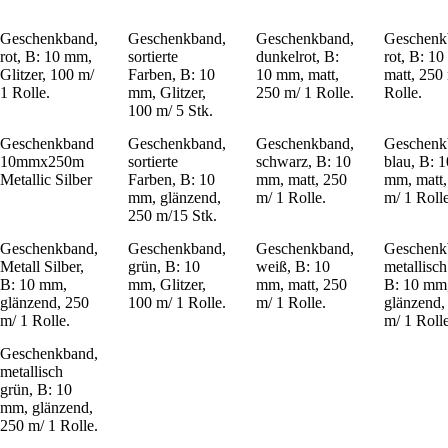
Geschenkband,
Geschenkband,
Geschenkband,
Geschenk
rot, B: 10 mm,
sortierte
dunkelrot, B:
rot, B: 1
Glitzer, 100 m/
Farben, B: 10
10 mm, matt,
matt, 250
1 Rolle.
mm, Glitzer,
250 m/ 1 Rolle.
Rolle.
100 m/ 5 Stk.
Geschenkband
Geschenkband,
Geschenkband,
Geschenk
10mmx250m
sortierte
schwarz, B: 10
blau, B: 1
Metallic Silber
Farben, B: 10
mm, matt, 250
mm, matt,
mm, glänzend,
m/ 1 Rolle.
m/ 1 Rolle
250 m/15 Stk.
Geschenkband,
Geschenkband,
Geschenkband,
Geschenk
Metall Silber,
grün, B: 10
weiß, B: 10
metallisch
B: 10 mm,
mm, Glitzer,
mm, matt, 250
B: 10 mm
glänzend, 250
100 m/ 1 Rolle.
m/ 1 Rolle.
glänzend,
m/ 1 Rolle.
m/ 1 Rolle
Geschenkband,
metallisch
grün, B: 10
mm, glänzend,
250 m/ 1 Rolle.