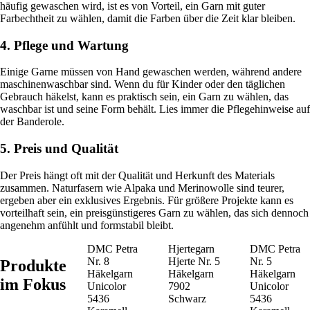
häufig gewaschen wird, ist es von Vorteil, ein Garn mit guter
Farbechtheit zu wählen, damit die Farben über die Zeit klar bleiben.
4. Pflege und Wartung
Einige Garne müssen von Hand gewaschen werden, während andere
maschinenwaschbar sind. Wenn du für Kinder oder den täglichen
Gebrauch häkelst, kann es praktisch sein, ein Garn zu wählen, das
waschbar ist und seine Form behält. Lies immer die Pflegehinweise auf
der Banderole.
5. Preis und Qualität
Der Preis hängt oft mit der Qualität und Herkunft des Materials
zusammen. Naturfasern wie Alpaka und Merinowolle sind teurer,
ergeben aber ein exklusives Ergebnis. Für größere Projekte kann es
vorteilhaft sein, ein preisgünstigeres Garn zu wählen, das sich dennoch
angenehm anfühlt und formstabil bleibt.
DMC Petra
Hjertegarn
DMC Petra
Nr. 8
Hjerte Nr. 5
Nr. 5
Produkte
Häkelgarn
Häkelgarn
Häkelgarn
im Fokus
Unicolor
7902
Unicolor
5436
Schwarz
5436