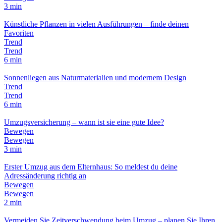
3 min
Künstliche Pflanzen in vielen Ausführungen – finde deinen
Favoriten
Trend
Trend
6 min
Sonnenliegen aus Naturmaterialien und modernem Design
Trend
Trend
6 min
Umzugsversicherung – wann ist sie eine gute Idee?
Bewegen
Bewegen
3 min
Erster Umzug aus dem Elternhaus: So meldest du deine
Adressänderung richtig an
Bewegen
Bewegen
2 min
Vermeiden Sie Zeitverschwendung beim Umzug – planen Sie Ihren