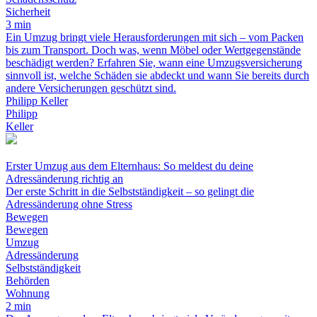
Sicherheit
3 min
Ein Umzug bringt viele Herausforderungen mit sich – vom Packen
bis zum Transport. Doch was, wenn Möbel oder Wertgegenstände
beschädigt werden? Erfahren Sie, wann eine Umzugsversicherung
sinnvoll ist, welche Schäden sie abdeckt und wann Sie bereits durch
andere Versicherungen geschützt sind.
Philipp Keller
Philipp
Keller
Erster Umzug aus dem Elternhaus: So meldest du deine
Adressänderung richtig an
Der erste Schritt in die Selbstständigkeit – so gelingt die
Adressänderung ohne Stress
Bewegen
Bewegen
Umzug
Adressänderung
Selbstständigkeit
Behörden
Wohnung
2 min