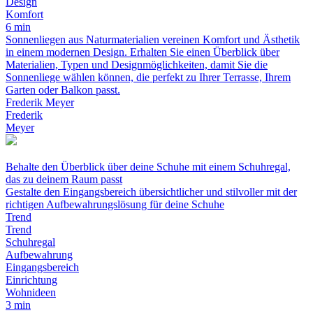
Design
Komfort
6 min
Sonnenliegen aus Naturmaterialien vereinen Komfort und Ästhetik
in einem modernen Design. Erhalten Sie einen Überblick über
Materialien, Typen und Designmöglichkeiten, damit Sie die
Sonnenliege wählen können, die perfekt zu Ihrer Terrasse, Ihrem
Garten oder Balkon passt.
Frederik Meyer
Frederik
Meyer
Behalte den Überblick über deine Schuhe mit einem Schuhregal,
das zu deinem Raum passt
Gestalte den Eingangsbereich übersichtlicher und stilvoller mit der
richtigen Aufbewahrungslösung für deine Schuhe
Trend
Trend
Schuhregal
Aufbewahrung
Eingangsbereich
Einrichtung
Wohnideen
3 min