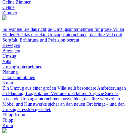
Celine Zimmer
Celine
Zimmer
So wählen Sie das richtige Umzugsunternehmen für große Villen
Finden Sie das perfekte Umzugsunternehmen, das Ihre Villa mit
Sorgfalt, Erfahrung und Präzision betreut.
Bewegen
Bewegen
Umzug
Villa
Umzugsunternehmen
Planung
Luxusimmobilien
3 min
Ein Umzug aus einer großen Villa stellt besondere Anforderungen
an Planung, Logistik und Vertrauen. Erfahren Sie, wie Sie das
passende Umzugsunternehmen auswählen, das Ihre wertvollen
Möbel und Kunstwerke sicher an den neuen Ort bringt – und den
Umzug stressfrei gestaltet.
Filipp Kuhn
Filipp
Kuhn