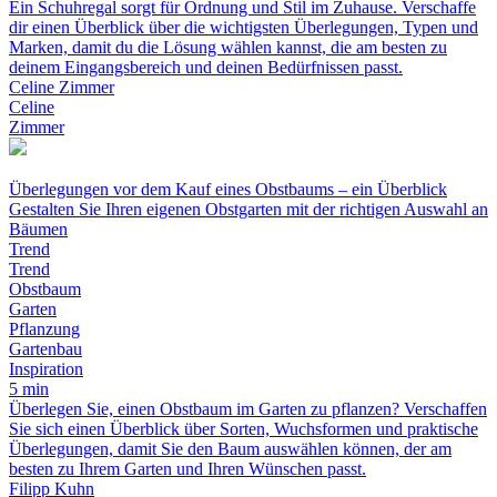
Ein Schuhregal sorgt für Ordnung und Stil im Zuhause. Verschaffe
dir einen Überblick über die wichtigsten Überlegungen, Typen und
Marken, damit du die Lösung wählen kannst, die am besten zu
deinem Eingangsbereich und deinen Bedürfnissen passt.
Celine Zimmer
Celine
Zimmer
Überlegungen vor dem Kauf eines Obstbaums – ein Überblick
Gestalten Sie Ihren eigenen Obstgarten mit der richtigen Auswahl an
Bäumen
Trend
Trend
Obstbaum
Garten
Pflanzung
Gartenbau
Inspiration
5 min
Überlegen Sie, einen Obstbaum im Garten zu pflanzen? Verschaffen
Sie sich einen Überblick über Sorten, Wuchsformen und praktische
Überlegungen, damit Sie den Baum auswählen können, der am
besten zu Ihrem Garten und Ihren Wünschen passt.
Filipp Kuhn